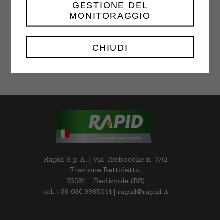
GESTIONE DEL
MONITORAGGIO
Choco Chip Cookies
$
18.00
–
$
32.00
CHIUDI
Rapid S.p.A. | Via Trebocche n. 7/Q
Frazione Bettoletto,
25081 – Bedizzole (BS)
tel. +39 030 9985044 | rapid@rapid.it