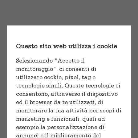
Cuocere
Vaschette e Teglie
tortor pulvinar, quis euismod nisl
varius ut eu laoreet ex.
Linea professionale
Sacchetti
Start Shopping
Congelare
Questo sito web utilizza i cookie
Preparare
Selezionando "Accetto il
monitoraggio", ci consenti di
utilizzare cookie, pixel, tag e
tecnologie simili. Queste tecnologie ci
consentono, attraverso il dispositivo
Sort by
Popularity
ed il browser da te utilizzati, di
monitorare la tua attività per scopi di
marketing e funzionali, quali ad
Show
12 Products
esempio la personalizzazione di
annunci e il miglioramento del