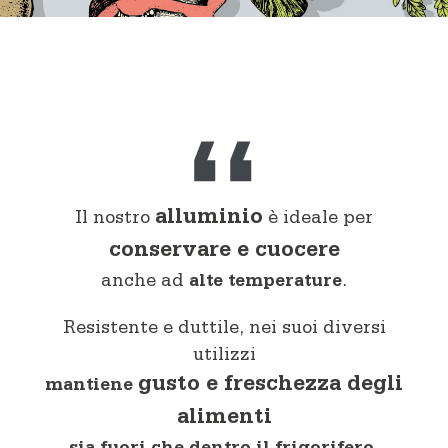
Cuocere
Vaschette e Teglie
Linea professionale
Sacchetti
Congelare
Preparare
alluminio
Il nostro
è ideale per
conservare e cuocere
anche ad
alte temperature
.
Resistente e duttile, nei suoi diversi
utilizzi
gusto e freschezza degli
mantiene
alimenti