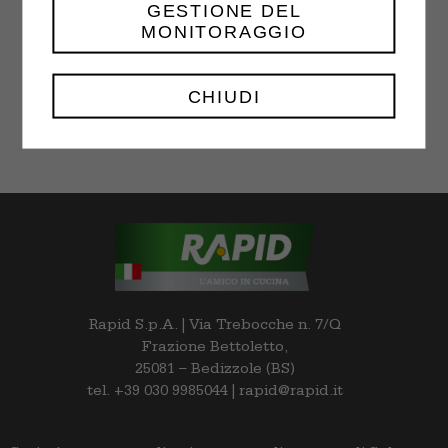
GESTIONE DEL
MONITORAGGIO
Choco Chip Cookies
$
18.00
–
$
32.00
CHIUDI
Rapid S.p.A. | Via Trebocche n. 7/Q
Frazione Bettoletto,
25081 – Bedizzole (BS)
tel. +39 030 9985044 | rapid@rapid.it