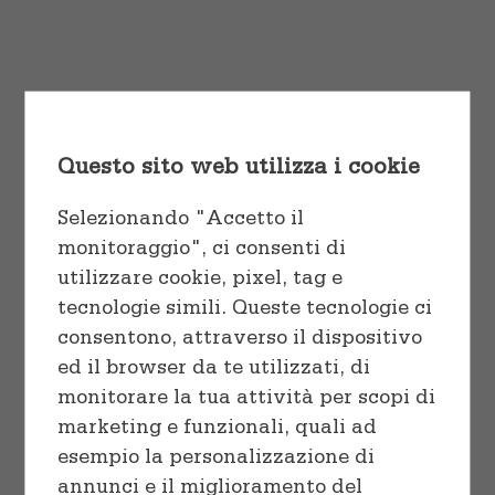
Cuocere
Vaschette e Teglie
tortor pulvinar, quis euismod nisl
varius ut eu laoreet ex.
Linea professionale
Sacchetti
Start Shopping
Congelare
Questo sito web utilizza i cookie
Preparare
Selezionando "Accetto il
monitoraggio", ci consenti di
utilizzare cookie, pixel, tag e
tecnologie simili. Queste tecnologie ci
consentono, attraverso il dispositivo
Sort by
Rating
ed il browser da te utilizzati, di
monitorare la tua attività per scopi di
marketing e funzionali, quali ad
Show
12 Products
esempio la personalizzazione di
annunci e il miglioramento del