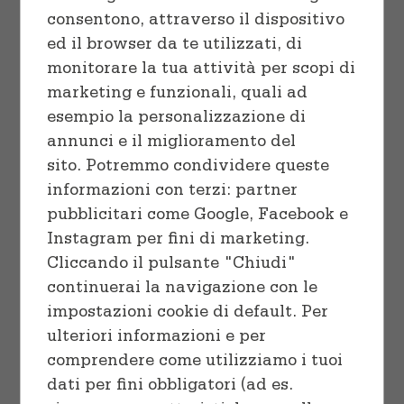
Cuocere
Vaschette e Teglie
consentono, attraverso il dispositivo
ed il browser da te utilizzati, di
Linea professionale
Sacchetti
monitorare la tua attività per scopi di
marketing e funzionali, quali ad
Congelare
esempio la personalizzazione di
SELECT OPTIONS
/
annunci e il miglioramento del
DETAILS
Preparare
sito. Potremmo condividere queste
informazioni con terzi: partner
pubblicitari come Google, Facebook e
Instagram per fini di marketing.
Cliccando il pulsante "Chiudi"
continuerai la navigazione con le
impostazioni cookie di default. Per
Choco Chip Cookies
ulteriori informazioni e per
comprendere come utilizziamo i tuoi
$
18.00
–
$
32.00
dati per fini obbligatori (ad es.