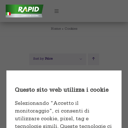
Skip
to
Toggle
Navigation
content
Home
»
Cookies
HOME
CHI SIAMO
Sort by
Price
PRODOTTI
Show
12 Products
Utilizzo
CERTIFICAZIONI
Questo sito web utilizza i cookie
Cuocere e conservare
Formati
CONTATTI
Selezionando "Accetto il
monitoraggio", ci consenti di
Conservare e proteggere
Rotoli e Fogli
utilizzare cookie, pixel, tag e
tecnologie simili. Queste tecnologie ci