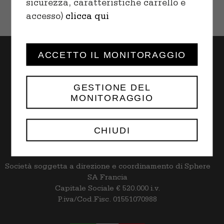
sicurezza, caratteristiche carrello e
accesso)
clicca qui
ACCETTO IL MONITORAGGIO
GESTIONE DEL
MONITORAGGIO
Rapid S.p.A. | Via Trebocche n. 7/Q
Frazione Bettoletto,
25081 – Bedizzole (BS)
CHIUDI
tel. +39 030 9985044 | rapid@rapid.it
Società soggetta a direzione e coordinamento di Sphere
SA Francia
Capitale Sociale € 520.000 i.v.
P.iva/Cod.Fisc. 01551070988