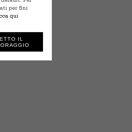
default. Per
ti per fini
icca qui
ETTO IL
TORAGGIO