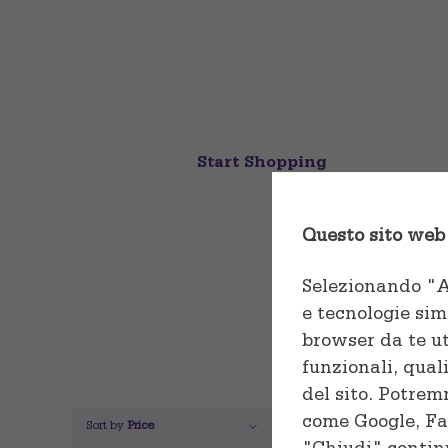
your sweet t
Cras consequat lectus vestibul
euismod nisl varius ut eu laore
Start Shopping
Questo sito web 
Selezionando "Ac
e tecnologie sim
browser da te ut
funzionali, qual
del sito. Potrem
come Google, Fa
Sort by
Price
Show
12 Products