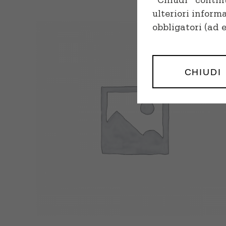
"Chiudi" continu
ulteriori inform
obbligatori (ad 
CHIUDI
SELECT OPTIONS
/
QUICK VIEW