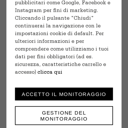
pubblicitari come Google, Facebook e
Instagram per fini di marketing.
Cliccando il pulsante "Chiudi"
continuerai la navigazione con le
impostazioni cookie di default. Per
Choco Chip Cookies
SELECT
ulteriori informazioni e per
$
18.00
–
$
32.00
OPTIONS
comprendere come utilizziamo i tuoi
/
DETAILS
dati per fini obbligatori (ad es.
sicurezza, caratteristiche carrello e
Human Grade
- Aut dicta iusto neque
ea voluptates.
accesso)
clicca qui
Gluten Free
- Voluptates libero
doloribus.
ACCETTO IL MONITORAGGIO
No GMO
- Quas vel perferendis
accusantium.
GESTIONE DEL
MONITORAGGIO