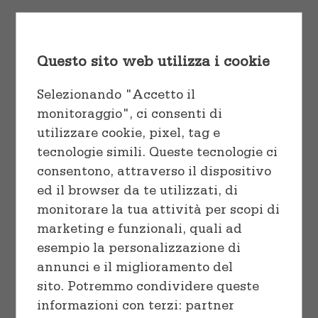
Cuocere
Vaschette e Teglie
tortor pulvinar, quis euismod nisl
varius ut eu laoreet ex.
Linea professionale
Sacchetti
Questo sito web utilizza i cookie
Start Shopping
Congelare
Selezionando "Accetto il
monitoraggio", ci consenti di
Preparare
utilizzare cookie, pixel, tag e
tecnologie simili. Queste tecnologie ci
consentono, attraverso il dispositivo
ed il browser da te utilizzati, di
monitorare la tua attività per scopi di
marketing e funzionali, quali ad
Sort by
Popularity
esempio la personalizzazione di
annunci e il miglioramento del
Show
36 Products
sito. Potremmo condividere queste
informazioni con terzi: partner