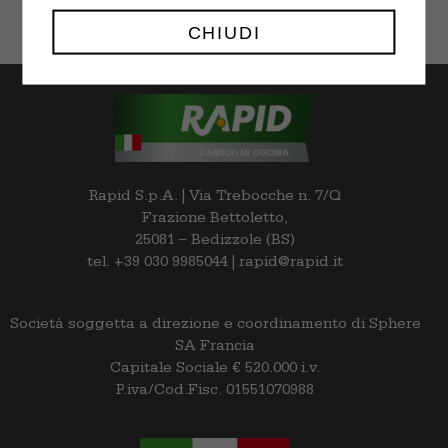
CHIUDI
Rapid S.p.A. | Via Trebocche n. 7/Q
Frazione Bettoletto,
25081 – Bedizzole (BS)
tel. +39 030 9985044 | rapid@rapid.it
Società soggetta a direzione e coordinamento di Sphere
SA Francia
Capitale Sociale € 520.000 i.v.
P.iva/Cod.Fisc. 01551070988