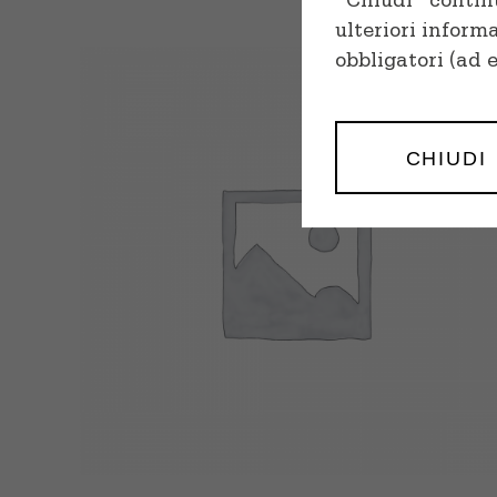
"Chiudi" continu
ulteriori inform
obbligatori (ad 
CHIUDI
SELECT OPTIONS
/
QUICK VIEW