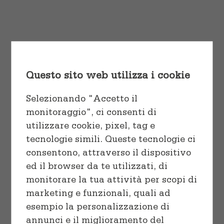
Cuocere
Vaschette e Teglie
tortor pulvinar, quis euismod nisl
varius ut eu laoreet ex.
Linea professionale
Sacchetti
Start Shopping
Congelare
Questo sito web utilizza i cookie
Preparare
Selezionando "Accetto il
monitoraggio", ci consenti di
utilizzare cookie, pixel, tag e
tecnologie simili. Queste tecnologie ci
consentono, attraverso il dispositivo
Sort by
Name
ed il browser da te utilizzati, di
monitorare la tua attività per scopi di
marketing e funzionali, quali ad
Show
36 Products
esempio la personalizzazione di
annunci e il miglioramento del