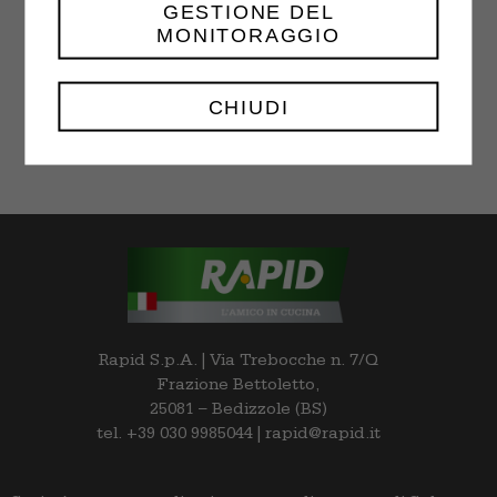
GESTIONE DEL
MONITORAGGIO
Choco Chip Cookies
$
18.00
–
$
32.00
CHIUDI
Rapid S.p.A. | Via Trebocche n. 7/Q
Frazione Bettoletto,
25081 – Bedizzole (BS)
tel. +39 030 9985044 | rapid@rapid.it