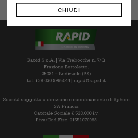
CHIUDI
Rapid S.p.A. | Via Trebocche n. 7/Q
Frazione Bettoletto,
25081 – Bedizzole (BS)
tel. +39 030 9985044 | rapid@rapid.it
Società soggetta a direzione e coordinamento di Sphere
SA Francia
Capitale Sociale € 520.000 i.v.
P.iva/Cod.Fisc. 01551070988