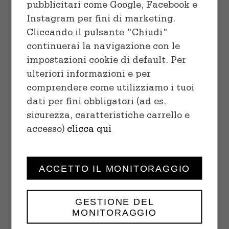
pubblicitari come Google, Facebook e
Instagram per fini di marketing.
Cliccando il pulsante "Chiudi"
continuerai la navigazione con le
impostazioni cookie di default. Per
Choco Chip Cookies
SELECT
ulteriori informazioni e per
$
18.00
–
$
32.00
OPTIONS
comprendere come utilizziamo i tuoi
/
DETAILS
dati per fini obbligatori (ad es.
sicurezza, caratteristiche carrello e
Human Grade
- Aut dicta iusto neque
ea voluptates.
accesso)
clicca qui
Gluten Free
- Voluptates libero
doloribus.
ACCETTO IL MONITORAGGIO
No GMO
- Quas vel perferendis
accusantium.
GESTIONE DEL
MONITORAGGIO