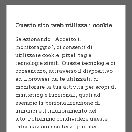
Cuocere
Vaschette e Teglie
tortor pulvinar, quis euismod nisl
varius ut eu laoreet ex.
Linea professionale
Sacchetti
Questo sito web utilizza i cookie
Start Shopping
Congelare
Selezionando "Accetto il
monitoraggio", ci consenti di
Preparare
utilizzare cookie, pixel, tag e
tecnologie simili. Queste tecnologie ci
consentono, attraverso il dispositivo
ed il browser da te utilizzati, di
monitorare la tua attività per scopi di
marketing e funzionali, quali ad
Sort by
Name
esempio la personalizzazione di
annunci e il miglioramento del
Show
36 Products
sito. Potremmo condividere queste
informazioni con terzi: partner