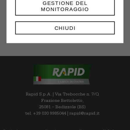
GESTIONE DEL
MONITORAGGIO
Choco Chip Cookies
$
18.00
–
$
32.00
CHIUDI
Rapid S.p.A. | Via Trebocche n. 7/Q
Frazione Bettoletto,
25081 – Bedizzole (BS)
tel. +39 030 9985044 | rapid@rapid.it