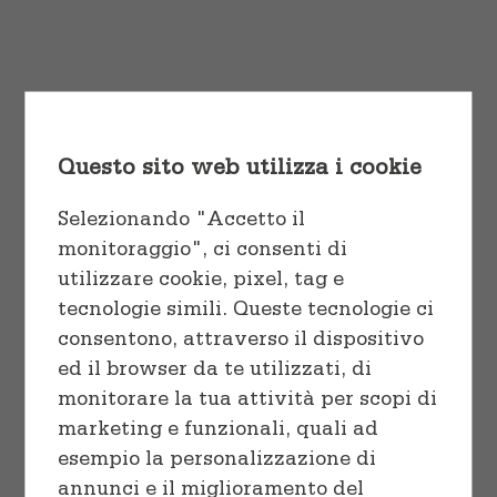
Cuocere
Vaschette e Teglie
tortor pulvinar, quis euismod nisl
varius ut eu laoreet ex.
Linea professionale
Sacchetti
Start Shopping
Congelare
Questo sito web utilizza i cookie
Preparare
Selezionando "Accetto il
monitoraggio", ci consenti di
utilizzare cookie, pixel, tag e
tecnologie simili. Queste tecnologie ci
consentono, attraverso il dispositivo
Sort by
Date
ed il browser da te utilizzati, di
monitorare la tua attività per scopi di
marketing e funzionali, quali ad
Show
12 Products
esempio la personalizzazione di
annunci e il miglioramento del