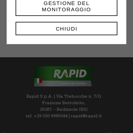
GESTIONE DEL
MONITORAGGIO
Choco Chip Cookies
$
18.00
–
$
32.00
CHIUDI
Rapid S.p.A. | Via Trebocche n. 7/Q
Frazione Bettoletto,
25081 – Bedizzole (BS)
tel. +39 030 9985044 | rapid@rapid.it