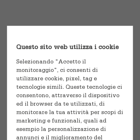
Cuocere
Vaschette e Teglie
tortor pulvinar, quis euismod nisl
varius ut eu laoreet ex.
Linea professionale
Sacchetti
Start Shopping
Congelare
Questo sito web utilizza i cookie
Preparare
Selezionando "Accetto il
monitoraggio", ci consenti di
utilizzare cookie, pixel, tag e
tecnologie simili. Queste tecnologie ci
consentono, attraverso il dispositivo
Sort by
Rating
ed il browser da te utilizzati, di
monitorare la tua attività per scopi di
marketing e funzionali, quali ad
Show
36 Products
esempio la personalizzazione di
annunci e il miglioramento del