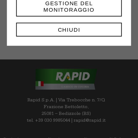
GESTIONE DEL
MONITORAGGIO
Choco Chip Cookies
$
18.00
–
$
32.00
CHIUDI
Rapid S.p.A. | Via Trebocche n. 7/Q
Frazione Bettoletto,
25081 – Bedizzole (BS)
tel. +39 030 9985044 | rapid@rapid.it