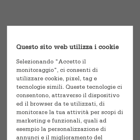
Cuocere
Vaschette e Teglie
tortor pulvinar, quis euismod nisl
varius ut eu laoreet ex.
Linea professionale
Sacchetti
Start Shopping
Congelare
Questo sito web utilizza i cookie
Preparare
Selezionando "Accetto il
monitoraggio", ci consenti di
utilizzare cookie, pixel, tag e
tecnologie simili. Queste tecnologie ci
consentono, attraverso il dispositivo
Sort by
Price
ed il browser da te utilizzati, di
monitorare la tua attività per scopi di
marketing e funzionali, quali ad
Show
12 Products
esempio la personalizzazione di
annunci e il miglioramento del