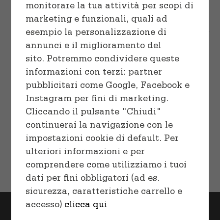
Choco Chip Cookies
Cuocere
Vaschette e Teglie
SELECT
monitorare la tua attività per scopi di
$
18.00
–
$
32.00
OPTIONS
marketing e funzionali, quali ad
/
Linea professionale
Sacchetti
esempio la personalizzazione di
DETAILS
annunci e il miglioramento del
Human Grade
- Aut dicta iusto neque
Congelare
sito. Potremmo condividere queste
ea voluptates.
informazioni con terzi: partner
Gluten Free
- Voluptates libero
Preparare
pubblicitari come Google, Facebook e
doloribus.
Instagram per fini di marketing.
No GMO
- Quas vel perferendis
Cliccando il pulsante "Chiudi"
accusantium.
continuerai la navigazione con le
impostazioni cookie di default. Per
ulteriori informazioni e per
comprendere come utilizziamo i tuoi
dati per fini obbligatori (ad es.
sicurezza, caratteristiche carrello e
accesso)
clicca qui