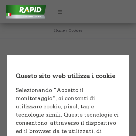
Skip
to
Toggle
Navigation
content
Home
»
Cookies
HOME
CHI SIAMO
Sort by
Popularity
PRODOTTI
Questo sito web utilizza i cookie
Show
24 Products
Utilizzo
CERTIFICAZIONI
Selezionando "Accetto il
monitoraggio", ci consenti di
Cuocere e conservare
Formati
CONTATTI
utilizzare cookie, pixel, tag e
tecnologie simili. Queste tecnologie ci
Conservare e proteggere
Rotoli e Fogli
consentono, attraverso il dispositivo
ed il browser da te utilizzati, di