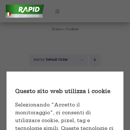
Skip
to
Toggle
Navigation
content
Home
»
Cookies
HOME
CHI SIAMO
Sort by
Default Order
PRODOTTI
Show
36 Products
Utilizzo
CERTIFICAZIONI
Questo sito web utilizza i cookie
Cuocere e conservare
Formati
CONTATTI
Selezionando "Accetto il
monitoraggio", ci consenti di
Conservare e proteggere
Rotoli e Fogli
utilizzare cookie, pixel, tag e
tecnologie simili. Queste tecnologie ci