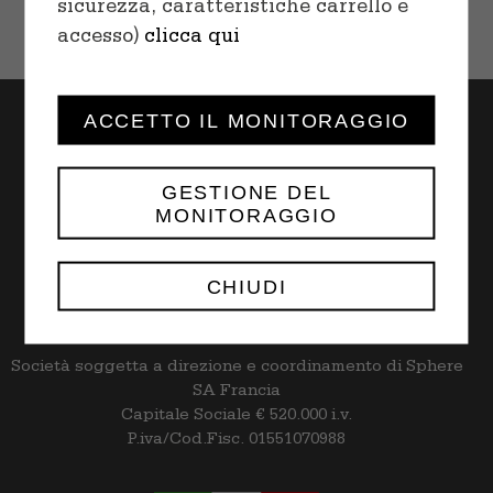
sicurezza, caratteristiche carrello e
accesso)
clicca qui
ACCETTO IL MONITORAGGIO
GESTIONE DEL
MONITORAGGIO
Rapid S.p.A. | Via Trebocche n. 7/Q
Frazione Bettoletto,
25081 – Bedizzole (BS)
CHIUDI
tel. +39 030 9985044 | rapid@rapid.it
Società soggetta a direzione e coordinamento di Sphere
SA Francia
Capitale Sociale € 520.000 i.v.
P.iva/Cod.Fisc. 01551070988