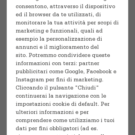
Cuocere
Vaschette e Teglie
consentono, attraverso il dispositivo
ed il browser da te utilizzati, di
Linea professionale
Sacchetti
monitorare la tua attività per scopi di
marketing e funzionali, quali ad
Congelare
esempio la personalizzazione di
SELECT OPTIONS
/
annunci e il miglioramento del
DETAILS
Preparare
sito. Potremmo condividere queste
informazioni con terzi: partner
pubblicitari come Google, Facebook e
Instagram per fini di marketing.
Cliccando il pulsante "Chiudi"
continuerai la navigazione con le
impostazioni cookie di default. Per
Choco Chip Cookies
ulteriori informazioni e per
comprendere come utilizziamo i tuoi
$
18.00
–
$
32.00
dati per fini obbligatori (ad es.