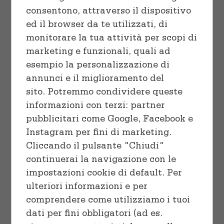
Cuocere
Vaschette e Teglie
consentono, attraverso il dispositivo
ed il browser da te utilizzati, di
Linea professionale
Sacchetti
monitorare la tua attività per scopi di
marketing e funzionali, quali ad
Congelare
esempio la personalizzazione di
SELECT OPTIONS
/
annunci e il miglioramento del
DETAILS
Preparare
sito. Potremmo condividere queste
informazioni con terzi: partner
pubblicitari come Google, Facebook e
Instagram per fini di marketing.
Cliccando il pulsante "Chiudi"
continuerai la navigazione con le
impostazioni cookie di default. Per
Choco Chip Cookies
ulteriori informazioni e per
comprendere come utilizziamo i tuoi
$
18.00
–
$
32.00
dati per fini obbligatori (ad es.