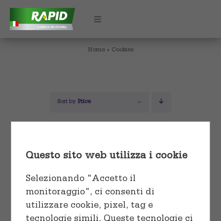
Skip
to
Toggle
Navigation
content
Home
»
Cookies
HOME
CHI SIAMO
Sort by
Price
PRODOTTI
Show
12 Products
Utilizzo
CERTIFICAZIONI
Questo sito web utilizza i cookie
Cuocere e conservare
Formati
CONTATTI
Selezionando "Accetto il
monitoraggio", ci consenti di
Conservare e proteggere
Rotoli e Fogli
utilizzare cookie, pixel, tag e
tecnologie simili. Queste tecnologie ci