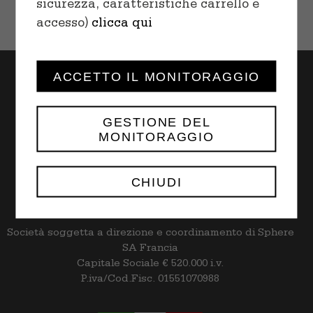
sicurezza, caratteristiche carrello e
accesso)
clicca qui
ACCETTO IL MONITORAGGIO
GESTIONE DEL
MONITORAGGIO
Rapid S.p.A. | Via Trebocche n. 7/Q
Frazione Bettoletto,
25081 – Bedizzole (BS)
CHIUDI
tel. +39 030 9985044 | rapid@rapid.it
Società soggetta a direzione e coordinamento di Sphere
SA Francia
Capitale Sociale € 520.000 i.v.
P.iva/Cod.Fisc. 01551070988